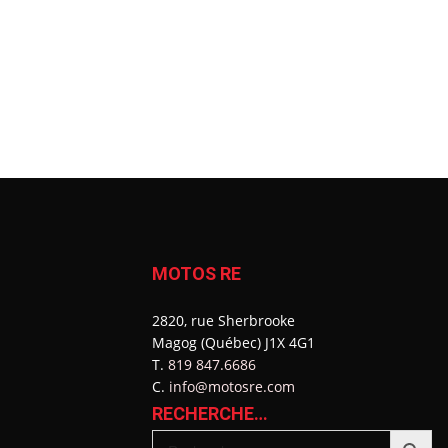
MOTOS RE
2820, rue Sherbrooke
Magog (Québec) J1X 4G1
T.
819 847.6686
C.
info@motosre.com
RECHERCHE…