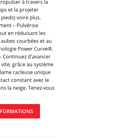
ropulser à travers la
ps et la projeter
pieds) voire plus.
ment – Pulvérise
out en réduisant les
 aubes courbées et au
chnologie Power Curve®.
 Continuez d’avancer
us vite, grâce au système
 lame racleuse unique
tact constant avec le
ns la neige. Tenez-vous
NFORMATIONS