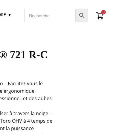
0
DRE
® 721 R-C
– Facilitez-vous le
née ergonomique
essionnel, et des aubes
ser à travers la neige –
 Toro OHV à 4 temps de
nt la puissance