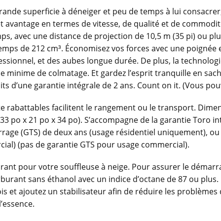
ande superficie à déneiger et peu de temps à lui consacrer
 avantage en termes de vitesse, de qualité et de commodité
ps, avec une distance de projection de 10,5 m (35 pi) ou pl
emps de 212 cm³. Économisez vos forces avec une poignée
essionnel, et des aubes longue durée. De plus, la technolo
e minime de colmatage. Et gardez l’esprit tranquille en sa
 d’une garantie intégrale de 2 ans. Count on it. (Vous pou
te rabattables facilitent le rangement ou le transport. Dim
33 po x 21 po x 34 po). S’accompagne de la garantie Toro in
rage (GTS) de deux ans (usage résidentiel uniquement), ou d
ial) (pas de garantie GTS pour usage commercial).
rant pour votre souffleuse à neige. Pour assurer le démarr
rburant sans éthanol avec un indice d’octane de 87 ou plus. 
is et ajoutez un stabilisateur afin de réduire les problème
l’essence.