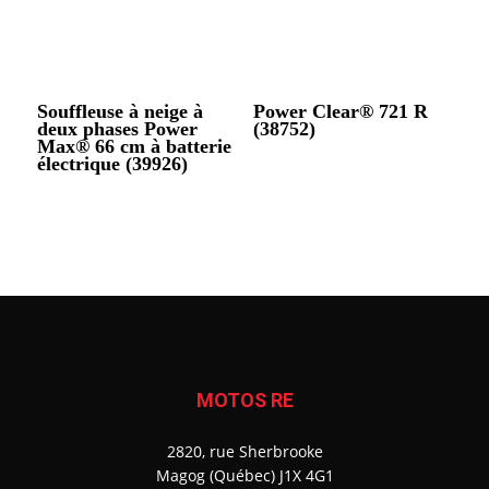
Souffleuse à neige à
Power Clear® 721 R
deux phases Power
(38752)
Max® 66 cm à batterie
électrique (39926)
MOTOS RE
2820, rue Sherbrooke
Magog (Québec) J1X 4G1